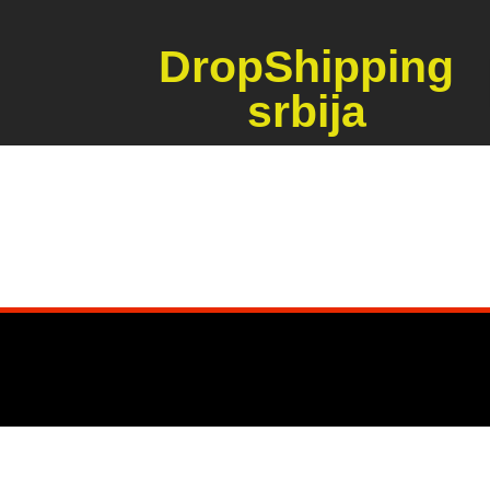
DropShipping
srbija
[wc_frontend_manager]