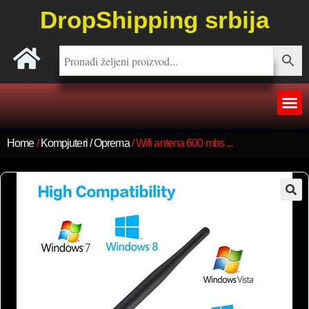
DropShipping srbija
Home
/
Kompjuteri / Oprema
/ Wifi antena 600 mbs ...
🔍