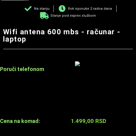
Na stanju
Rok isporuke 2 radna dana
Slanje post expres službom
Wifi antena 600 mbs - računar -
laptop
Poruči telefonom
1.499,00
RSD
Cena na komad: