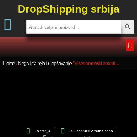
DropShipping srbija
Home
/
Nega lica, tela i ulepšavanje
/ Visenamenski aparat ...
Na stanju
Rok isporuke 2 radna dana