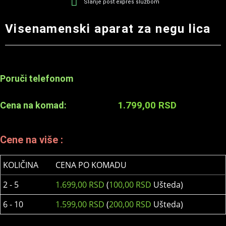
Slanje post expres službom
Visenamenski aparat za negu lica
Poruči telefonom
1.799,00
RSD
Cena na komad:
Cene na više :
KOLIČINA
CENA PO KOMADU
2 - 5
1.699,00
RSD
(
100,00
RSD
Ušteda)
6 - 10
1.599,00
RSD
(
200,00
RSD
Ušteda)