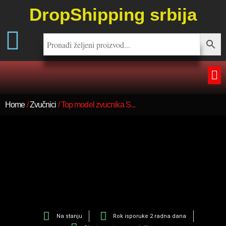
DropShipping srbija
Home
/
Zvučnici
/ Top model zvucnika S...
Na stanju
Rok isporuke 2 radna dana