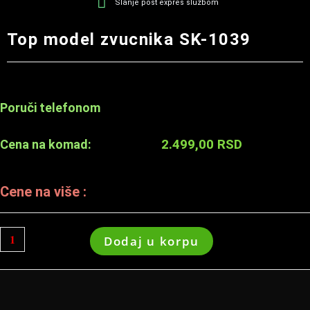
Slanje post expres službom
Top model zvucnika SK-1039
Poruči telefonom
2.499,00
RSD
Cena na komad:
Cene na više :
Dodaj u korpu