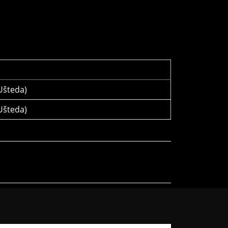
šteda)
šteda)