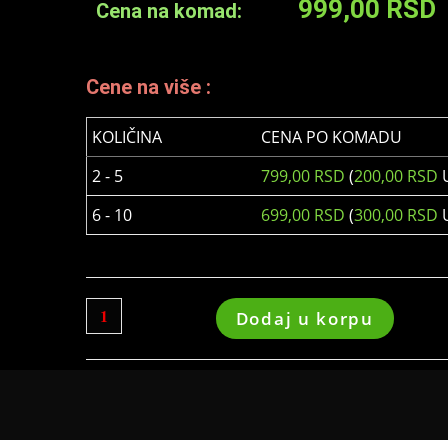
999,00
RSD
Cena na komad:
Cene na više :
KOLIČINA
CENA PO KOMADU
2 - 5
799,00
RSD
(
200,00
RSD
U
6 - 10
699,00
RSD
(
300,00
RSD
U
Dodaj u korpu