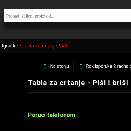
/
Igračke
/ Tabla za crtanje &#8...
Na stanju
Rok isporuke 2 radna 
Tabla za crtanje - Piši i briši
Poruči telefonom