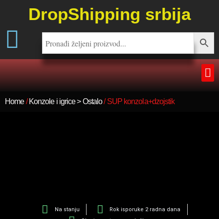
DropShipping srbija
Home
/
Konzole i igrice > Ostalo
/ SUP konzola+dzojstik
Na stanju
Rok isporuke 2 radna dana