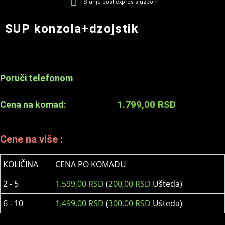
Slanje post expres službom
SUP konzola+dzojstik
Poruči telefonom
1.799,00
RSD
Cena na komad:
Cene na više :
KOLIČINA
CENA PO KOMADU
2 - 5
1.599,00
RSD
(
200,00
RSD
Ušteda)
6 - 10
1.499,00
RSD
(
300,00
RSD
Ušteda)