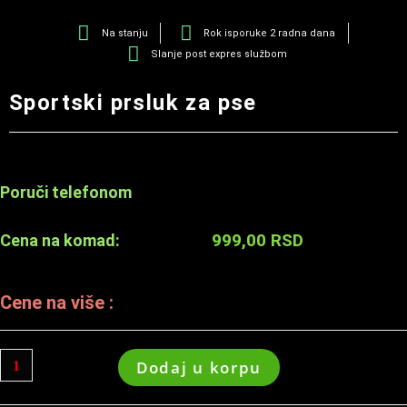
Na stanju
Rok isporuke 2 radna dana
Slanje post expres službom
Sportski prsluk za pse
Poruči telefonom
999,00
RSD
Cena na komad:
Cene na više :
Dodaj u korpu