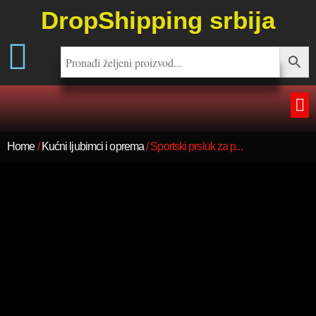
DropShipping srbija
Home
/
Kućni ljubimci i oprema
/ Sportski prsluk za p...