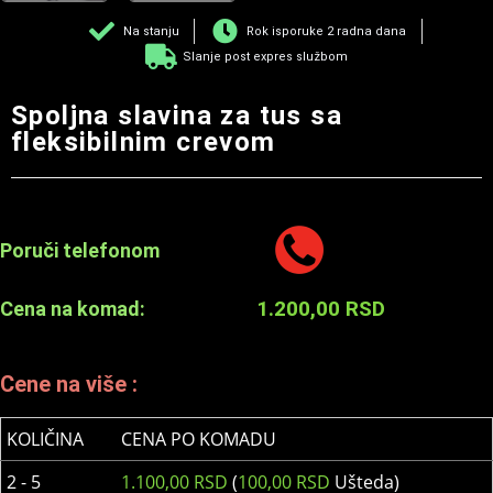
Na stanju
Rok isporuke 2 radna dana
Slanje post expres službom
Spoljna slavina za tus sa
fleksibilnim crevom
Poruči telefonom
1.200,00
RSD
Cena na komad:
Cene na više :
KOLIČINA
CENA PO KOMADU
2 - 5
1.100,00
RSD
(
100,00
RSD
Ušteda)