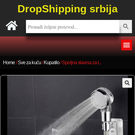
DropShipping srbija
Home
/
Sve za kuću
/
Kupatilo
/ Spoljna slavina za t...
🔍