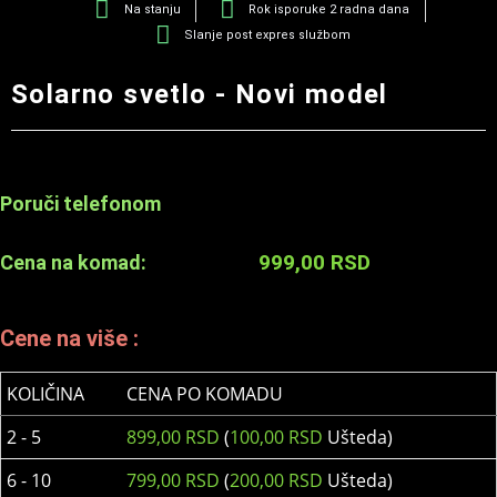
Na stanju
Rok isporuke 2 radna dana
Slanje post expres službom
Solarno svetlo - Novi model
Poruči telefonom
999,00
RSD
Cena na komad:
Cene na više :
KOLIČINA
CENA PO KOMADU
2 - 5
899,00
RSD
(
100,00
RSD
Ušteda)
6 - 10
799,00
RSD
(
200,00
RSD
Ušteda)