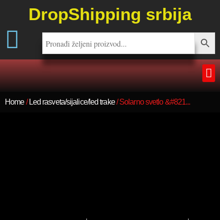
DropShipping srbija
Home
/
Led rasveta/sijalice/led trake
/ Solarno svetlo &#821...