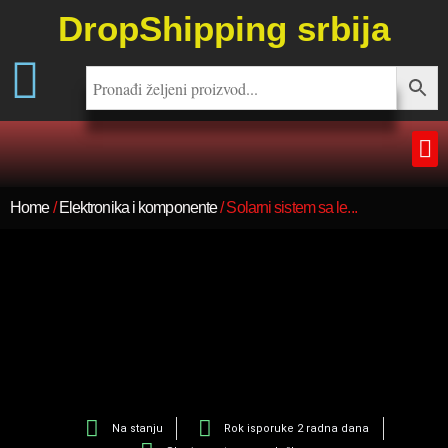
DropShipping srbija
Home
/
Elektronika i komponente
/ Solarni sistem sa le...
Na stanju
Rok isporuke 2 radna dana