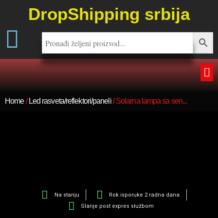
DropShipping srbija
Home
/
Led rasveta/reflektori/paneli
/ Solarna lampa sa sen...
Na stanju
Rok isporuke 2 radna dana
Slanje post expres službom