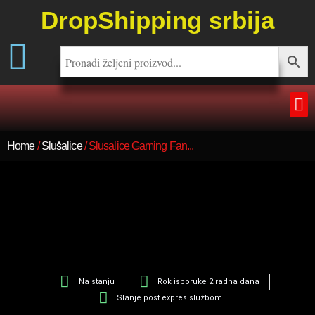
DropShipping srbija
Home
/
Slušalice
/ Slusalice Gaming Fan...
Na stanju
Rok isporuke 2 radna dana
Slanje post expres službom