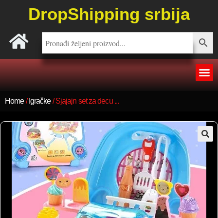
DropShipping srbija
Home
/
Igračke
/ Sjajajn set za decu ...
🔍