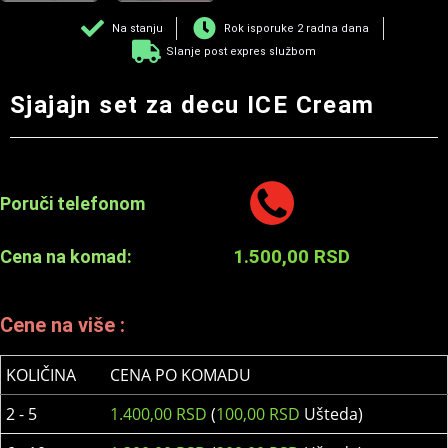
Na stanju
Rok isporuke 2 radna dana
Slanje post expres službom
Sjajajn set za decu ICE Cream
Poruči telefonom
1.500,00
RSD
Cena na komad:
Cene na više :
KOLIČINA
CENA PO KOMADU
2 - 5
1.400,00
RSD
(
100,00
RSD
Ušteda)