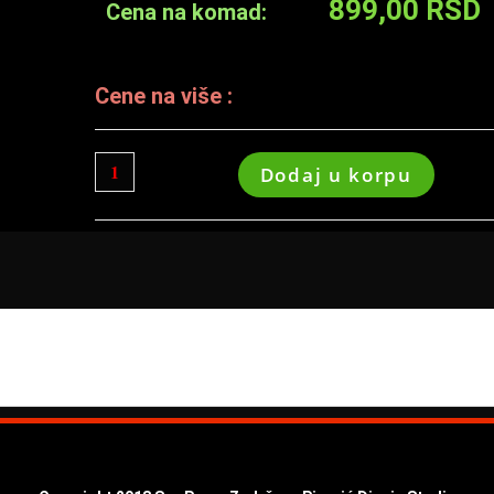
899,00
RSD
Cena na komad:
Cene na više :
Dodaj u korpu