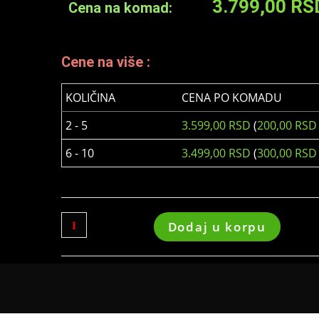
3.799,00
RS
Cena na komad:
Cene na više :
KOLIČINA
CENA PO KOMADU
2 - 5
3.599,00
RSD
(
200,00
RSD
6 - 10
3.499,00
RSD
(
300,00
RSD
Dodaj u korpu