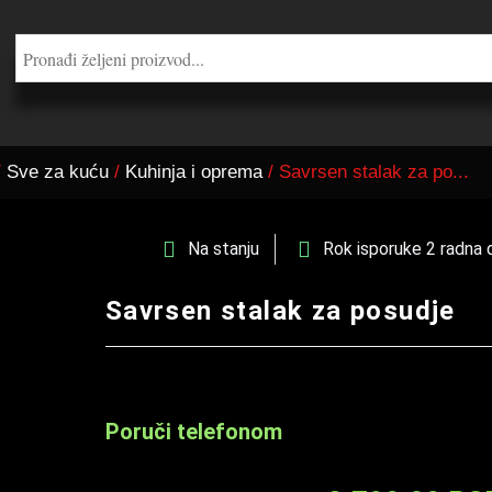
/
Sve za kuću
/
Kuhinja i oprema
/ Savrsen stalak za po...
Na stanju
Rok isporuke 2 radna 
Savrsen stalak za posudje
Poruči telefonom