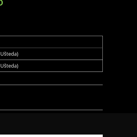
D
Ušteda)
Ušteda)