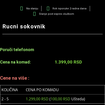
Na stanju
Rok isporuke 2 radna dana
Slanje post expres službom
Rucni sokovnik
Poruči telefonom
1.399,00
RSD
Cena na komad:
Cene na više :
KOLIČINA
CENA PO KOMADU
2 - 5
1.299,00
RSD
(
100,00
RSD
Ušteda)