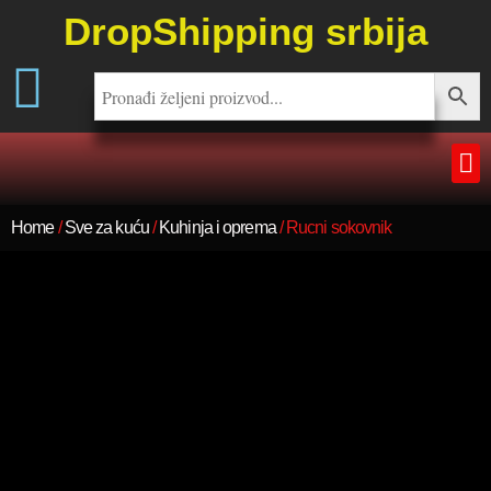
DropShipping srbija
Home
/
Sve za kuću
/
Kuhinja i oprema
/ Rucni sokovnik