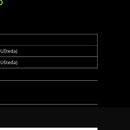
D
Ušteda)
Ušteda)