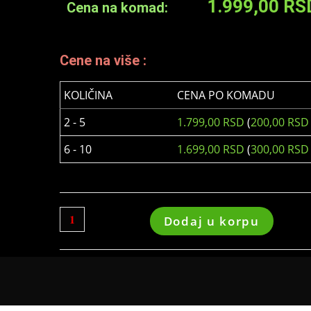
1.999,00
RS
Cena na komad:
Cene na više :
KOLIČINA
CENA PO KOMADU
2 - 5
1.799,00
RSD
(
200,00
RSD
6 - 10
1.699,00
RSD
(
300,00
RSD
Dodaj u korpu