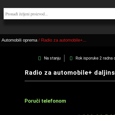
/
Automobili oprema
/ Radio za automobile+...
Na stanju
Rok isporuke 2 radna 
Radio za automobile+ daljins
Poruči telefonom