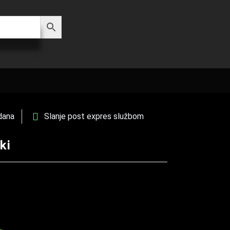
dana
Slanje post expres službom
ki