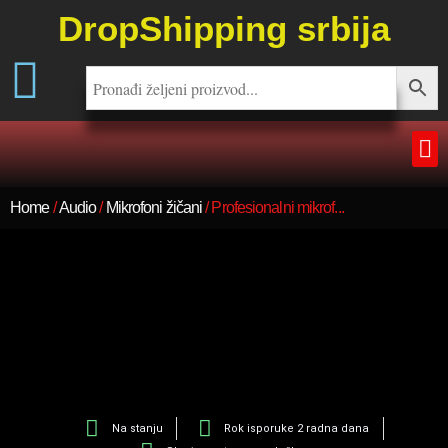
DropShipping srbija
Home
/
Audio
/
Mikrofoni žičani
/ Profesionalni mikrof...
Na stanju
Rok isporuke 2 radna dana