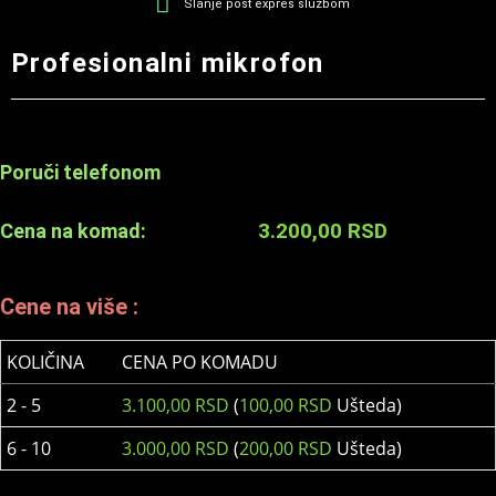
Slanje post expres službom
Profesionalni mikrofon
Poruči telefonom
3.200,00
RSD
Cena na komad:
Cene na više :
KOLIČINA
CENA PO KOMADU
2 - 5
3.100,00
RSD
(
100,00
RSD
Ušteda)
6 - 10
3.000,00
RSD
(
200,00
RSD
Ušteda)