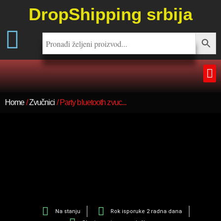
DropShipping srbija
Home
/
Zvučnici
/ Party bluetooth zvuc...
Na stanju
Rok isporuke 2 radna dana