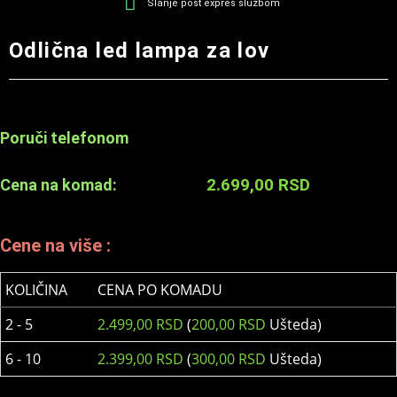
Slanje post expres službom
Odlična led lampa za lov
Poruči telefonom
2.699,00
RSD
Cena na komad:
Cene na više :
KOLIČINA
CENA PO KOMADU
2 - 5
2.499,00
RSD
(
200,00
RSD
Ušteda)
6 - 10
2.399,00
RSD
(
300,00
RSD
Ušteda)