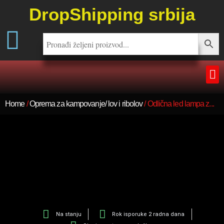
DropShipping srbija
Home
/
Oprema za kampovanje/ lov i ribolov
/ Odlična led lampa z...
Na stanju
Rok isporuke 2 radna dana