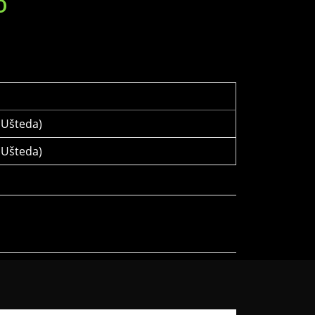
D
Ušteda)
Ušteda)