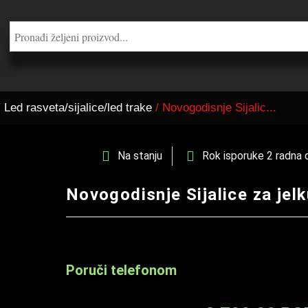
/
Led rasveta/sijalice/led trake
/ Novogodisnje Sijalic...
Na stanju
Rok isporuke 2 radna 
Novogodisnje Sijalice za jel
Poruči telefonom