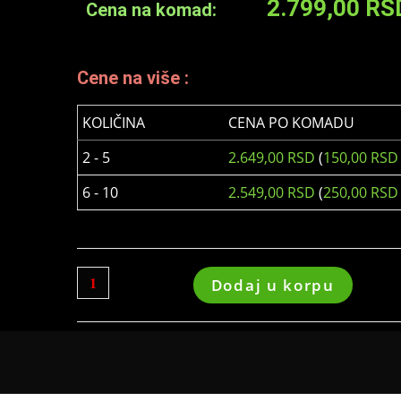
2.799,00
RS
Cena na komad:
Cene na više :
KOLIČINA
CENA PO KOMADU
2 - 5
2.649,00
RSD
(
150,00
RSD
6 - 10
2.549,00
RSD
(
250,00
RSD
Dodaj u korpu