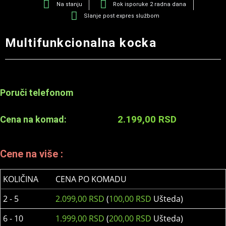
Na stanju
Rok isporuke 2 radna dana
Slanje post expres službom
Multifunkcionalna kocka
Poruči telefonom
2.199,00
RSD
Cena na komad:
Cene na više :
KOLIČINA
CENA PO KOMADU
2 - 5
2.099,00
RSD
(
100,00
RSD
Ušteda)
6 - 10
1.999,00
RSD
(
200,00
RSD
Ušteda)