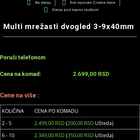
Na stanju
Rok isporuke 2 radna dana
Slanje post expres službom
Multi mrežasti dvogled 3-9x40mm
Poruči telefonom
2.699,00
RSD
Cena na komad:
Cene na više :
KOLIČINA
CENA PO KOMADU
2 - 5
2.499,00
RSD
(
200,00
RSD
Ušteda)
6 - 10
2.349,00
RSD
(
350,00
RSD
Ušteda)