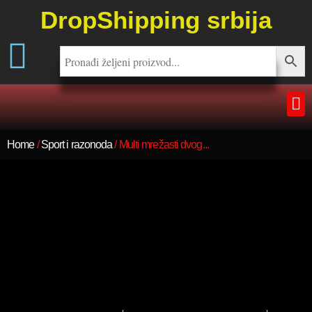
DropShipping srbija
Home
/
Sport i razonoda
/ Multi mrežasti dvog...