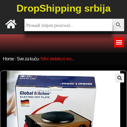
DropShipping srbija
Home
/
Sve za kuću
/ Mini elektricni res...
🔍