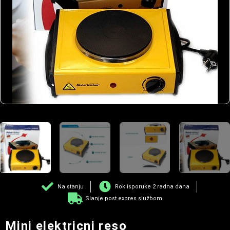
Na stanju
Rok isporuke 2 radna dana
Slanje post expres službom
Mini elektricni reso