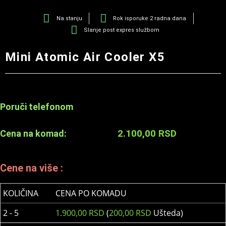
Na stanju
Rok isporuke 2 radna dana
Slanje post expres službom
Mini Atomic Air Cooler X5
Poruči telefonom
2.100,00
RSD
Cena na komad:
Cene na više :
KOLIČINA
CENA PO KOMADU
2 - 5
1.900,00
RSD
(
200,00
RSD
Ušteda)