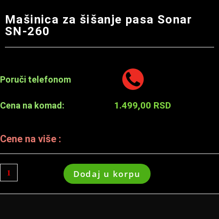
Mašinica za šišanje pasa Sonar
SN-260
Poruči telefonom
1.499,00
RSD
Cena na komad:
Cene na više :
Dodaj u korpu