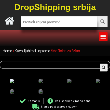
DropShipping srbija
Home
/
Kućni ljubimci i oprema
/ Mašinica za šišan...
🔍
Na stanju
Rok isporuke 2 radna dana
Slanje post expres službom