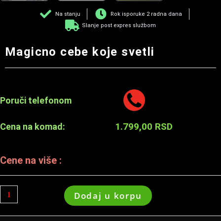
Na stanju
Rok isporuke 2 radna dana
Slanje post expres službom
Magicno cebe koje svetli
Poruči telefonom
1.799,00
RSD
Cena na komad:
Cene na više :
Dodaj u korpu