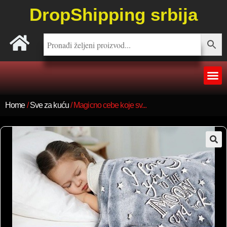
DropShipping srbija
Home
/
Sve za kuću
/ Magicno cebe koje sv...
🔍