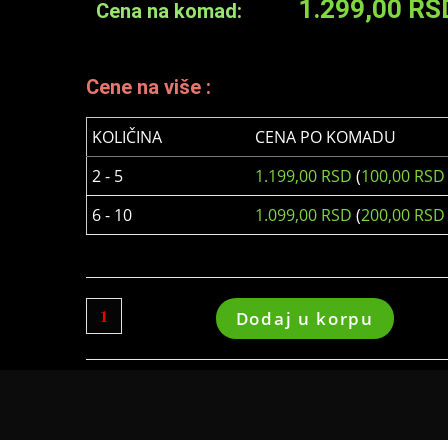
1.299,00
RS
Cena na komad:
Cene na više :
KOLIČINA
CENA PO KOMADU
2 - 5
1.199,00
RSD
(
100,00
RSD
6 - 10
1.099,00
RSD
(
200,00
RSD
Dodaj u korpu