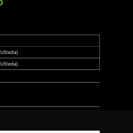
D
Ušteda)
Ušteda)