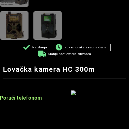
Na stanju
Rok isporuke 2 radna dana
Slanje post expres službom
Lovačka kamera HC 300m
Poruči telefonom