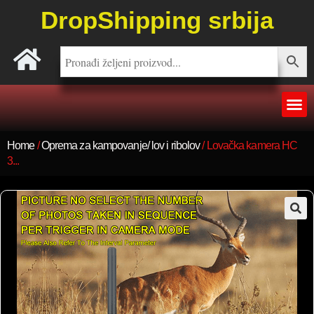
DropShipping srbija
Home
/
Oprema za kampovanje/ lov i ribolov
/ Lovačka kamera HC
3...
🔍