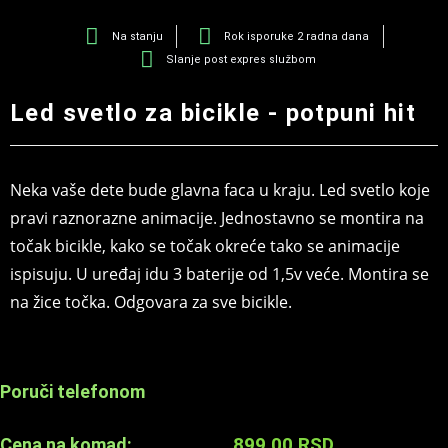
Na stanju
Rok isporuke 2 radna dana
Slanje post expres službom
Led svetlo za bicikle - potpuni hit
Neka vaše dete bude glavna faca u kraju. Led svetlo koje
pravi raznorazne animacije. Jednostavno se montira na
točak bicikle, kako se točak okreće tako se animacije
ispisuju. U uređaj idu 3 baterije od 1,5v veće. Montira se
na žice točka. Odgovara za sve bicikle.
Poruči telefonom
899,00
RSD
Cena na komad: