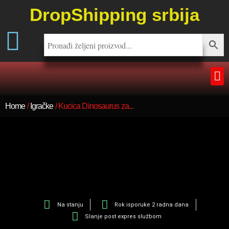
DropShipping srbija
Home
/
Igračke
/ Kucica Dinosaurus za...
Na stanju
Rok isporuke 2 radna dana
Slanje post expres službom