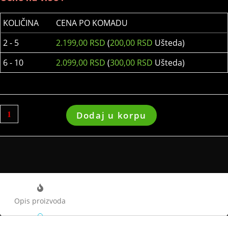
KOLIČINA
CENA PO KOMADU
2 - 5
2.199,00
RSD
(
200,00
RSD
Ušteda)
6 - 10
2.099,00
RSD
(
300,00
RSD
Ušteda)
Dodaj u korpu
Opis proizvoda