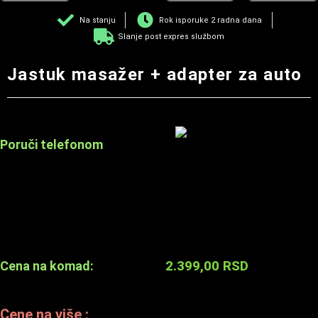
Na stanju
Rok isporuke 2 radna dana
Slanje post expres službom
Jastuk masažer + adapter za auto
Poruči telefonom
2.399,00
RSD
Cena na komad:
Cene na više :