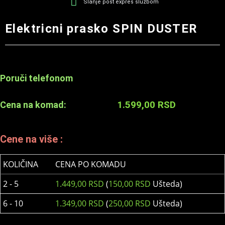
Slanje post expres službom
Elektricni prasko SPIN DUSTER
Poruči telefonom
1.599,00
RSD
Cena na komad:
Cene na više :
KOLIČINA
CENA PO KOMADU
2 - 5
1.449,00
RSD
(
150,00
RSD
Ušteda)
6 - 10
1.349,00
RSD
(
250,00
RSD
Ušteda)