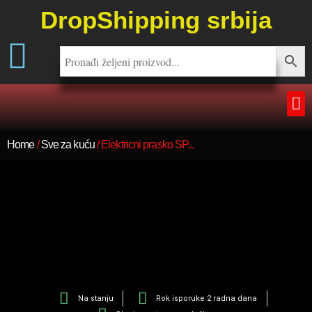
DropShipping srbija
Home
/
Sve za kuću
/ Elektricni prasko SP...
Na stanju
Rok isporuke 2 radna dana