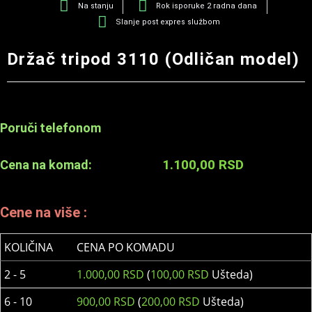
Na stanju
Rok isporuke 2 radna dana
Slanje post expres službom
Držač tripod 3110 (Odličan model)
Poruči telefonom
1.100,00
RSD
Cena na komad:
Cene na više :
KOLIČINA
CENA PO KOMADU
2 - 5
1.000,00
RSD
(
100,00
RSD
Ušteda)
6 - 10
900,00
RSD
(
200,00
RSD
Ušteda)