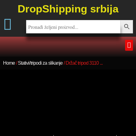
DropShipping srbija
Home
/
Stativi/tripodi za slikanje
/ Držač tripod 3110 ...