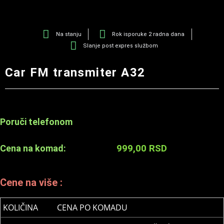
Na stanju
Rok isporuke 2 radna dana
Slanje post expres službom
Car FM transmiter A32
Poruči telefonom
999,00
RSD
Cena na komad:
Cene na više :
KOLIČINA
CENA PO KOMADU