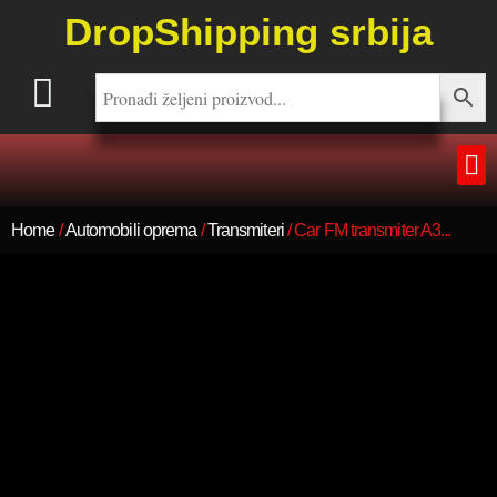
DropShipping srbija
Home
/
Automobili oprema
/
Transmiteri
/ Car FM transmiter A3...