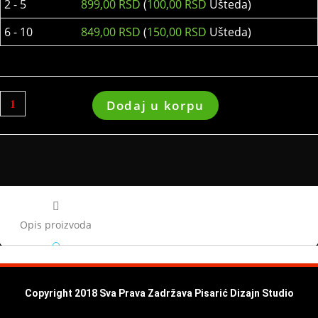
2 - 5
899,00
RSD
(
100,00
RSD
Ušteda)
6 - 10
849,00
RSD
(
150,00
RSD
Ušteda)
Dodaj u korpu
Opis proizvoda
Copyright 2018 Sva Prava Zadržava Pisarić Dizajn Studio