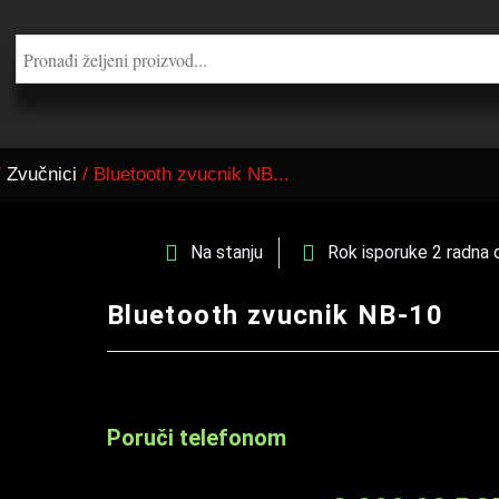
/
Zvučnici
/ Bluetooth zvucnik NB...
Na stanju
Rok isporuke 2 radna 
Bluetooth zvucnik NB-10
Poruči telefonom