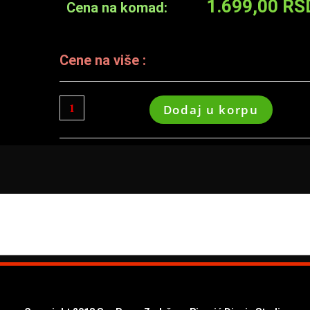
1.699,00
RS
Cena na komad:
Cene na više :
Dodaj u korpu