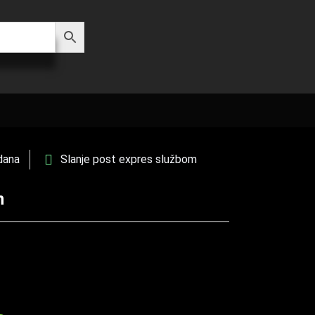
dana
Slanje post expres službom
n