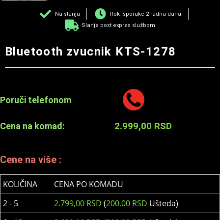
Na stanju
Rok isporuke 2 radna dana
Slanje post expres službom
Bluetooth zvucnik KTS-1278
Poruči telefonom
2.999,00
RSD
Cena na komad:
Cene na više :
KOLIČINA
CENA PO KOMADU
2 - 5
2.799,00
RSD
(
200,00
RSD
Ušteda)