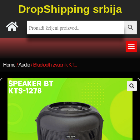
DropShipping srbija
Home
/
Audio
/ Bluetooth zvucnik KT...
🔍