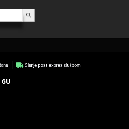
dana
Slanje post expres službom
16U