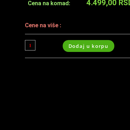
4.499,00
RS
Cena na komad:
Cene na više :
Dodaj u korpu