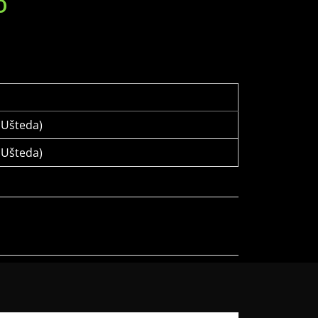
D
Ušteda)
Ušteda)