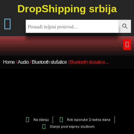
DropShipping srbija
Home
/
Audio
/
Bluetooth slušalice
/ Bluetooth slusalice ...
Na stanju
Rok isporuke 2 radna dana
Slanje post expres službom