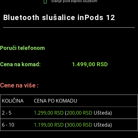
Slanje post expres službom
Bluetooth slušalice inPods 12
Poruči telefonom
1.499,00
RSD
Cena na komad:
Cene na više :
KOLIČINA
CENA PO KOMADU
2 - 5
1.299,00
RSD
(
200,00
RSD
Ušteda)
6 - 10
1.199,00
RSD
(
300,00
RSD
Ušteda)