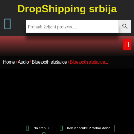
DropShipping srbija
Home
/
Audio
/
Bluetooth slušalice
/ Bluetooth slušalice...
Na stanju
Rok isporuke 2 radna dana