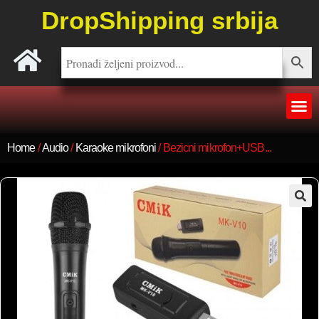
DropShipping srbija
Home
/
Audio
/
Karaoke mikrofoni
/ Bezicni mikrofon+USB...
🔍