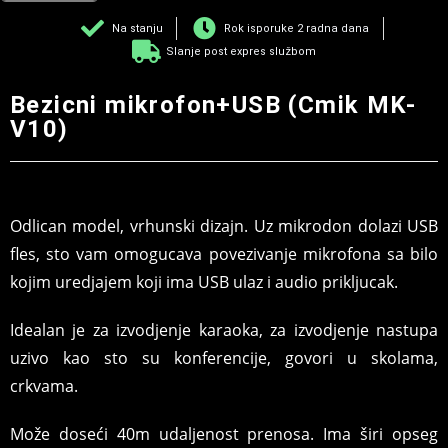
Na stanju
Rok isporuke 2 radna dana
Slanje post expres službom
Bezicni mikrofon+USB (Cmik MK-
V10)
Odlican model, vrhunski dizajn. Uz mikrodon dolazi USB
fles, sto vam omogucava povezivanje mikrofona sa bilo
kojim uredjajem koji ima USB ulaz i audio prikljucak.
Idealan je za izvodjenje karaoka, za izvodjenje nastupa
uzivo kao sto su konferencije, govori u skolama,
crkvama.
Može doseći 40m udaljenost prenosa. Ima širi opseg