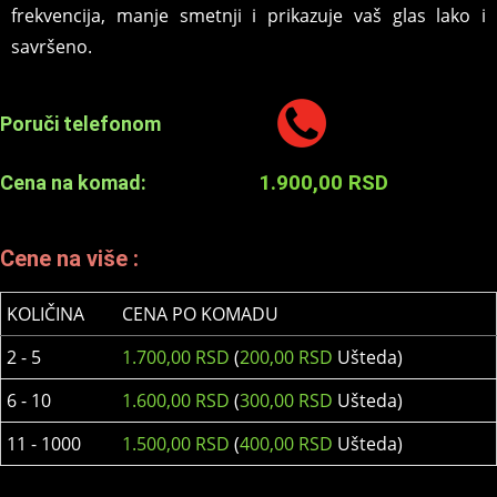
frekvencija, manje smetnji i prikazuje vaš glas lako i
savršeno.
Poruči telefonom
1.900,00
RSD
Cena na komad:
Cene na više :
KOLIČINA
CENA PO KOMADU
2 - 5
1.700,00
RSD
(
200,00
RSD
Ušteda)
6 - 10
1.600,00
RSD
(
300,00
RSD
Ušteda)
11 - 1000
1.500,00
RSD
(
400,00
RSD
Ušteda)