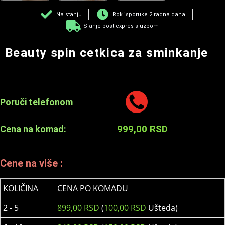
Na stanju
Rok isporuke 2 radna dana
Slanje post expres službom
Beauty spin cetkica za sminkanje
Poruči telefonom
999,00
RSD
Cena na komad:
Cene na više :
KOLIČINA
CENA PO KOMADU
2 - 5
899,00
RSD
(
100,00
RSD
Ušteda)