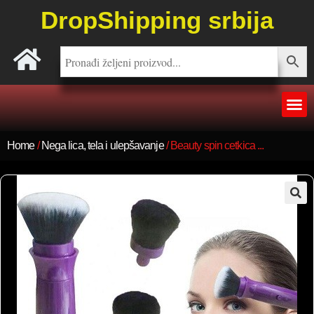
DropShipping srbija
Home
/
Nega lica, tela i ulepšavanje
/ Beauty spin cetkica ...
🔍