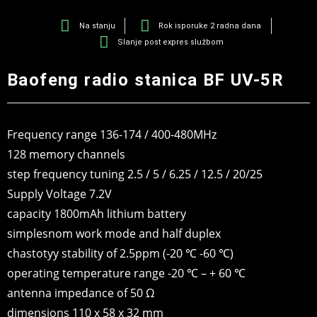
Na stanju
Rok isporuke 2 radna dana
Slanje post expres službom
Baofeng radio stanica BF UV-5R
Frequency range 136-174 / 400-480MHz
128 memory channels
step frequency tuning 2.5 / 5 / 6.25 / 12.5 / 20/25
Supply Voltage 7.2V
capacity 1800mAh lithium battery
simplesnom work mode and half duplex
chastotyy stability of 2.5ppm (-20 ℃ -60 ℃)
operating temperature range -20 ℃ – + 60 ℃
antenna impedance of 50 Ω
dimensions 110 x 58 x 32 mm