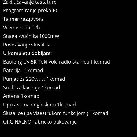
Zaključavanje tastature
Programiranje preko PC
Tajmer razgovora
Vreme rada 12h
Snaga zvučnika 1000mW
Povezivanje slušalica
U kompletu dobijate:
Baofeng Uv-5R Toki voki radio stanica 1 komad
Baterija . 1komad
Punjac za 220v. . . . 1komad
Snala za kacenje 1komad
Antena 1komad
Upustvo na engleskom 1komad
Slusalice ( sa visestrukom funkcijom ) 1komad
ORGINALNO Fabricko pakovanje