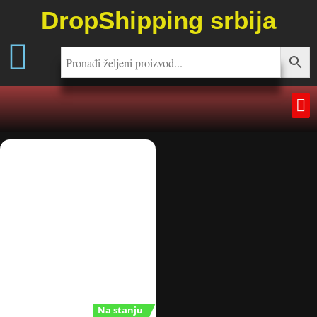
DropShipping srbija
Na stanju